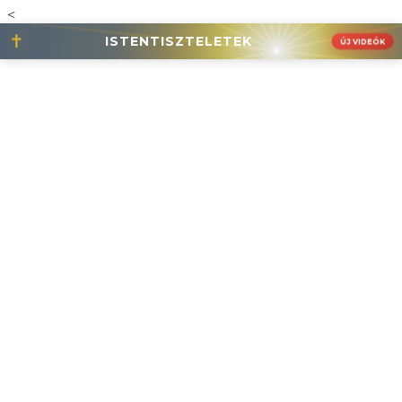
<
✝
ISTENTISZTELETEK
ÚJ VIDEÓK