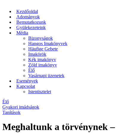
Kezdőoldal
Adományok
Bemutatkozunk
Gyülekezeteink
Média
Bizonyságok
Hangos Imakönyvek
Häufige Gebete
Imakörök
Kék imakönyv
Zöld imakönyv
Élő
Vasárnapi üzenetek
Események
Kapcsolat
Istentisztelet
Élő
Gyakori imádságok
Tanítások
Meghaltunk a törvénynek –