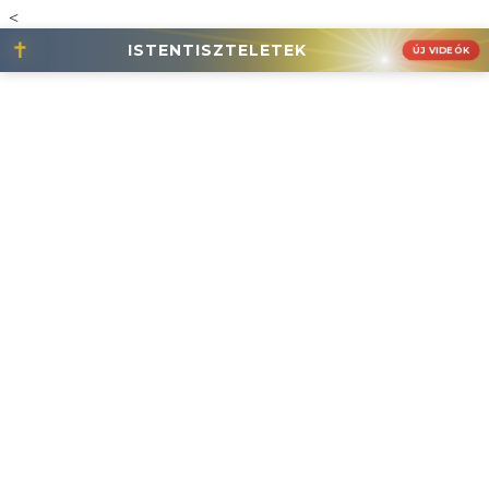
<
✝
ISTENTISZTELETEK
ÚJ VIDEÓK