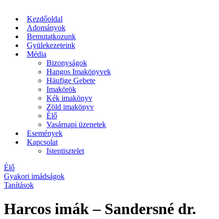
Kezdőoldal
Adományok
Bemutatkozunk
Gyülekezeteink
Média
Bizonyságok
Hangos Imakönyvek
Häufige Gebete
Imakörök
Kék imakönyv
Zöld imakönyv
Élő
Vasárnapi üzenetek
Események
Kapcsolat
Istentisztelet
Élő
Gyakori imádságok
Tanítások
Harcos imák – Sandersné dr.