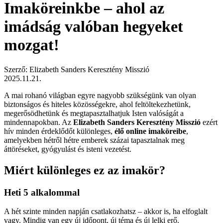
Imaköreinkbe – ahol az
imádság valóban hegyeket
mozgat!
Szerző: Elizabeth Sanders Keresztény Misszió
2025.11.21.
A mai rohanó világban egyre nagyobb szükségünk van olyan
biztonságos és hiteles közösségekre, ahol feltöltekezhetünk,
megerősödhetünk és megtapasztalhatjuk Isten valóságát a
mindennapokban. Az
Elizabeth Sanders Keresztény Misszió
ezért
hív minden érdeklődőt különleges,
élő online imaköreibe
,
amelyekben hétről hétre emberek százai tapasztalnak meg
áttöréseket, gyógyulást és isteni vezetést.
Miért különleges ez az imakör?
Heti 5 alkalommal
A hét szinte minden napján csatlakozhatsz – akkor is, ha elfoglalt
vagy. Mindig van egy új időpont, új téma és új lelki erő.