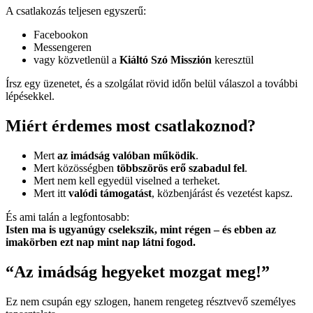
A csatlakozás teljesen egyszerű:
Facebookon
Messengeren
vagy közvetlenül a
Kiáltó Szó Misszión
keresztül
Írsz egy üzenetet, és a szolgálat rövid időn belül válaszol a további
lépésekkel.
Miért érdemes most csatlakoznod?
Mert
az imádság valóban működik
.
Mert közösségben
többszörös erő szabadul fel
.
Mert nem kell egyedül viselned a terheket.
Mert itt
valódi támogatást
, közbenjárást és vezetést kapsz.
És ami talán a legfontosabb:
Isten ma is ugyanúgy cselekszik, mint régen – és ebben az
imakörben ezt nap mint nap látni fogod.
“Az imádság hegyeket mozgat meg!”
Ez nem csupán egy szlogen, hanem rengeteg résztvevő személyes