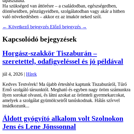
tapasztalata.
Ha szükséged van áttörésre – a családodban, egészségedben,
döntéseidben, pénzügyeidben, szolgálatodban vagy akár a hitben
való növekedésben – akkor ez az imakör neked szól.
←
Következő bejegyzés
Előző bejegyzés
→
Kapcsolódó bejegyzések
Horgász-szakkör Tiszaburán –
szeretettel, odafigyeléssel és jó példával
júl 4, 2026
|
Hírek
Kedves Testvérek! Ma újabb értesítést kaptunk Tiszaburáról, Túró
Ernő szolgáló társunktól. Megható és egyben nagy öröm számunkra
ilyen sorokat olvasni, és látni azokat az örömteli gyermekarcokat,
amelyek a szolgálat gyümölcseiről tanúskodnak. Hálás szívvel
imádkozunk...
Áldott gyógyító alkalom volt Szolnokon
Jens és Lene Jönssonnal