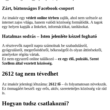
Zárt, biztonságos Facebook-csoport
Az imakör egy
védett online térben
zajlik, ahol nem szétszór az
internet zajos világa, hanem valódi közösség formálódik. A tagok
egy helyen kapják a linkeket, információkat, tanításokat.
Hatalmas sodrás – Isten jelenléte kézzel fogható
A résztvevők napról napra számolnak be szabadulásról,
gyógyulásról, megerősödésről, békességről és olyan áttörésekről,
amelyekre régóta vártak.
Ez nem egyszerű online találkozó –
ez egy élő, pulzáló, Szent
Szellem által vezetett közösség.
2612 tag nem tévedhet
Az imakör jelenlegi létszáma:
2612 fő
– és folyamatosan növekszik.
Ez önmagáért beszél: egy erős, aktív, szeretetteljes közösség vár rád
is.
Hogyan tudsz csatlakozni?