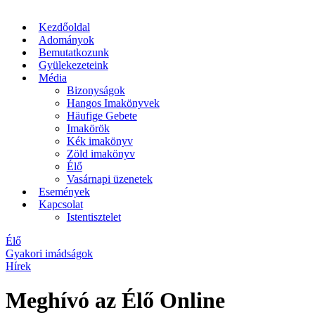
Kezdőoldal
Adományok
Bemutatkozunk
Gyülekezeteink
Média
Bizonyságok
Hangos Imakönyvek
Häufige Gebete
Imakörök
Kék imakönyv
Zöld imakönyv
Élő
Vasárnapi üzenetek
Események
Kapcsolat
Istentisztelet
Élő
Gyakori imádságok
Hírek
Meghívó az Élő Online