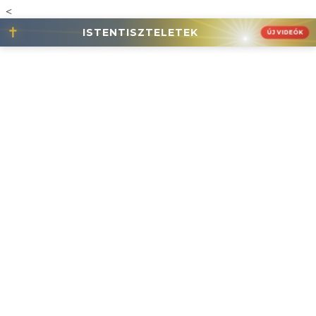
<
✝
ISTENTISZTELETEK
ÚJ VIDEÓK