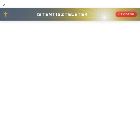
<
✝
ISTENTISZTELETEK
ÚJ VIDEÓK