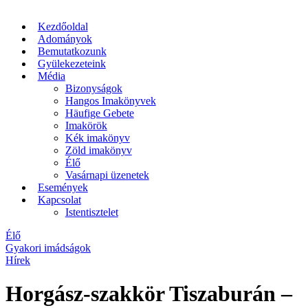
Kezdőoldal
Adományok
Bemutatkozunk
Gyülekezeteink
Média
Bizonyságok
Hangos Imakönyvek
Häufige Gebete
Imakörök
Kék imakönyv
Zöld imakönyv
Élő
Vasárnapi üzenetek
Események
Kapcsolat
Istentisztelet
Élő
Gyakori imádságok
Hírek
Horgász-szakkör Tiszaburán –