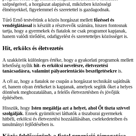
szépségeivel, a horgászat alapjaival, miközben közösségi
élményekkel, figyelemmel és szeretettel is gazdagodnak.
Túró Ernő testvérünk a közös horgászat mellett
főzéssel és
vendéglátással
is készült a résztvevők számára, hiszen fontosnak
tartja, hogy a gyermekek és fiatalok ne csak programot kapjanak,
hanem valódi törődést, odafigyelést és szeretetteljes közösséget is.
Hit, erkölcs és életvezetés
A szakkörök különleges értéke, hogy a gyakorlati programok mellett
lehetőség nyílik
hit- és erkölcsi nevelésre, életvezetési
tanácsadásra, valamint pályaorientációs beszélgetésekre
is.
A cél az, hogy a fiatalok ne csupán a horgászat technikáit sajátítsák
el, hanem olyan értékeket is kapjanak, amelyek segítik őket a helyes
döntések meghozatalában, a felelős életvezetésben és jövőjük
építésében.
Hisszük, hogy
Isten megáldja azt a helyet, ahol Őt tiszta szívvel
szolgálják
. Ennek gyümölcsei láthatók a tiszaburai gyermekek
hitbéli, erkölcsi és életvezetési hozzáállásában, cselekedeteiben és
tanulmányi fejlődésében is.
Közös felelősségünk a fiatal generáció támogatása