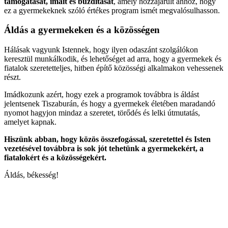
támogatását, imáit és buzdítását
, amely hozzájárult ahhoz, hogy
ez a gyermekeknek szóló értékes program ismét megvalósulhasson.
Áldás a gyermekeken és a közösségen
Hálásak vagyunk Istennek, hogy ilyen odaszánt szolgálókon
keresztül munkálkodik, és lehetőséget ad arra, hogy a gyermekek és
fiatalok szeretetteljes, hitben építő közösségi alkalmakon vehessenek
részt.
Imádkozunk azért, hogy ezek a programok továbbra is áldást
jelentsenek Tiszaburán, és hogy a gyermekek életében maradandó
nyomot hagyjon mindaz a szeretet, törődés és lelki útmutatás,
amelyet kapnak.
Hiszünk abban, hogy közös összefogással, szeretettel és Isten
vezetésével továbbra is sok jót tehetünk a gyermekekért, a
fiatalokért és a közösségekért.
Áldás, békesség!