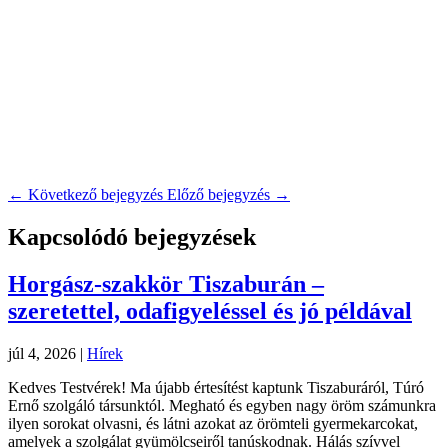
←
Következő bejegyzés
Előző bejegyzés
→
Kapcsolódó bejegyzések
Horgász-szakkör Tiszaburán –
szeretettel, odafigyeléssel és jó példával
júl 4, 2026
|
Hírek
Kedves Testvérek! Ma újabb értesítést kaptunk Tiszaburáról, Túró
Ernő szolgáló társunktól. Megható és egyben nagy öröm számunkra
ilyen sorokat olvasni, és látni azokat az örömteli gyermekarcokat,
amelyek a szolgálat gyümölcseiről tanúskodnak. Hálás szívvel