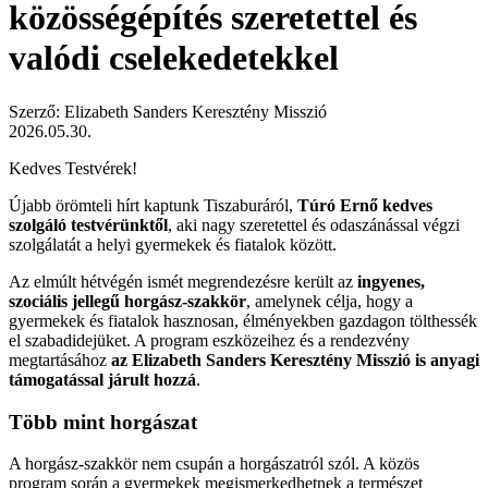
közösségépítés szeretettel és
valódi cselekedetekkel
Szerző: Elizabeth Sanders Keresztény Misszió
2026.05.30.
Kedves Testvérek!
Újabb örömteli hírt kaptunk Tiszaburáról,
Túró Ernő kedves
szolgáló testvérünktől
, aki nagy szeretettel és odaszánással végzi
szolgálatát a helyi gyermekek és fiatalok között.
Az elmúlt hétvégén ismét megrendezésre került az
ingyenes,
szociális jellegű horgász-szakkör
, amelynek célja, hogy a
gyermekek és fiatalok hasznosan, élményekben gazdagon tölthessék
el szabadidejüket. A program eszközeihez és a rendezvény
megtartásához
az Elizabeth Sanders Keresztény Misszió is anyagi
támogatással járult hozzá
.
Több mint horgászat
A horgász-szakkör nem csupán a horgászatról szól. A közös
program során a gyermekek megismerkedhetnek a természet