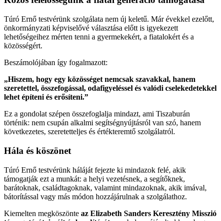
Túró Ernő testvérünk szolgálata nem új keletű. Már évekkel ezelőtt,
önkormányzati képviselővé választása előtt is igyekezett
lehetőségeihez mérten tenni a gyermekekért, a fiatalokért és a
közösségért.
Beszámolójában így fogalmazott:
„Hiszem, hogy egy közösséget nemcsak szavakkal, hanem
szeretettel, összefogással, odafigyeléssel és valódi cselekedetekkel
lehet építeni és erősíteni.”
Ez a gondolat szépen összefoglalja mindazt, ami Tiszaburán
történik: nem csupán alkalmi segítségnyújtásról van szó, hanem
következetes, szeretetteljes és értékteremtő szolgálatról.
Hála és köszönet
Túró Ernő testvérünk háláját fejezte ki mindazok felé, akik
támogatják ezt a munkát: a helyi vezetésnek, a segítőknek,
barátoknak, családtagoknak, valamint mindazoknak, akik imával,
bátorítással vagy más módon hozzájárulnak a szolgálathoz.
Kiemelten megköszönte
az Elizabeth Sanders Keresztény Misszió