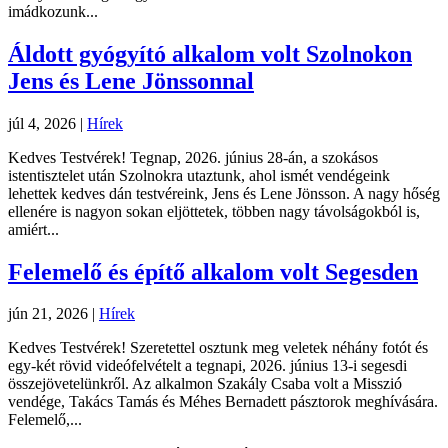
imádkozunk...
Áldott gyógyító alkalom volt Szolnokon
Jens és Lene Jönssonnal
júl 4, 2026
|
Hírek
Kedves Testvérek! Tegnap, 2026. június 28-án, a szokásos
istentisztelet után Szolnokra utaztunk, ahol ismét vendégeink
lehettek kedves dán testvéreink, Jens és Lene Jönsson. A nagy hőség
ellenére is nagyon sokan eljöttetek, többen nagy távolságokból is,
amiért...
Felemelő és építő alkalom volt Segesden
jún 21, 2026
|
Hírek
Kedves Testvérek! Szeretettel osztunk meg veletek néhány fotót és
egy-két rövid videófelvételt a tegnapi, 2026. június 13-i segesdi
összejövetelünkről. Az alkalmon Szakály Csaba volt a Misszió
vendége, Takács Tamás és Méhes Bernadett pásztorok meghívására.
Felemelő,...