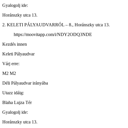
Gyalogolj ide:
Horánszky utca 13.
2. KELETI PÁLYAUDVARRÓL – 8., Horánszky utca 13.
https://moovitapp.com/i/NDY2ODQ3NDE
Kezdés innen
Keleti Pályaudvar
Várj erre:
M2 M2
Déli Pályaudvar irányába
Utazz idáig:
Blaha Lujza Tér
Gyalogolj ide:
Horánszky utca 13.