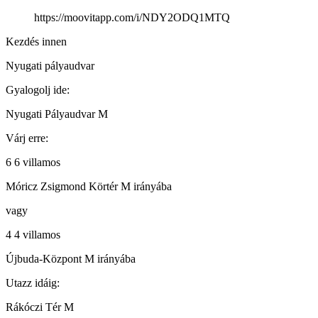
https://moovitapp.com/i/NDY2ODQ1MTQ
Kezdés innen
Nyugati pályaudvar
Gyalogolj ide:
Nyugati Pályaudvar M
Várj erre:
6 6 villamos
Móricz Zsigmond Körtér M irányába
vagy
4 4 villamos
Újbuda-Központ M irányába
Utazz idáig:
Rákóczi Tér M