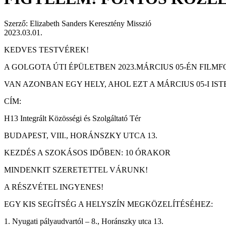
Szerző: Elizabeth Sanders Keresztény Misszió
2023.03.01.
KEDVES TESTVÉREK!
A GOLGOTA ÚTI ÉPÜLETBEN 2023.MÁRCIUS 05-ÉN FILM
VAN
AZONBAN EGY HELY, AHOL EZT A MÁRCIUS 05-I IS
CÍM:
H13 Integrált Közösségi és Szolgáltató Tér
BUDAPEST, VIII., HORÁNSZKY UTCA 13.
KEZDÉS A SZOKÁSOS IDŐBEN: 10 ÓRAKOR
MINDENKIT SZERETETTEL VÁRUNK!
A RÉSZVÉTEL INGYENES!
EGY KIS SEGÍTSÉG A HELYSZÍN MEGKÖZELÍTÉSÉHEZ:
1. Nyugati pályaudvartól – 8., Horánszky utca 13.