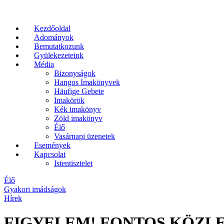
Kezdőoldal
Adományok
Bemutatkozunk
Gyülekezeteink
Média
Bizonyságok
Hangos Imakönyvek
Häufige Gebete
Imakörök
Kék imakönyv
Zöld imakönyv
Élő
Vasárnapi üzenetek
Események
Kapcsolat
Istentisztelet
Élő
Gyakori imádságok
Hírek
FIGYELEM! FONTOS KÖZL