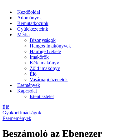
Kezdőoldal
Adományok
Bemutatkozunk
Gyülekezeteink
Média
Bizonyságok
Hangos Imakönyvek
Häufige Gebete
Imakörök
Kék imakönyv
Zöld imakönyv
Élő
Vasárnapi üzenetek
Események
Kapcsolat
Istentisztelet
Élő
Gyakori imádságok
Esememények
Beszámoló az Ebenezer