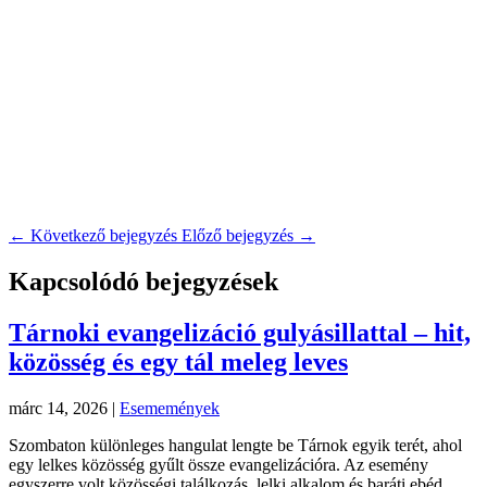
←
Következő bejegyzés
Előző bejegyzés
→
Kapcsolódó bejegyzések
Tárnoki evangelizáció gulyásillattal – hit,
közösség és egy tál meleg leves
márc 14, 2026
|
Esememények
Szombaton különleges hangulat lengte be Tárnok egyik terét, ahol
egy lelkes közösség gyűlt össze evangelizációra. Az esemény
egyszerre volt közösségi találkozás, lelki alkalom és baráti ebéd,