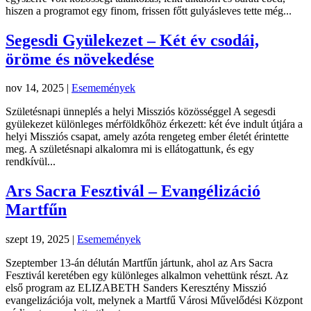
hiszen a programot egy finom, frissen főtt gulyásleves tette még...
Segesdi Gyülekezet – Két év csodái,
öröme és növekedése
nov 14, 2025
|
Esememények
Születésnapi ünneplés a helyi Missziós közösséggel A segesdi
gyülekezet különleges mérföldkőhöz érkezett: két éve indult útjára a
helyi Missziós csapat, amely azóta rengeteg ember életét érintette
meg. A születésnapi alkalomra mi is ellátogattunk, és egy
rendkívül...
Ars Sacra Fesztivál – Evangélizáció
Martfűn
szept 19, 2025
|
Esememények
Szeptember 13-án délután Martfűn jártunk, ahol az Ars Sacra
Fesztivál keretében egy különleges alkalmon vehettünk részt. Az
első program az ELIZABETH Sanders Keresztény Misszió
evangelizációja volt, melynek a Martfű Városi Művelődési Központ