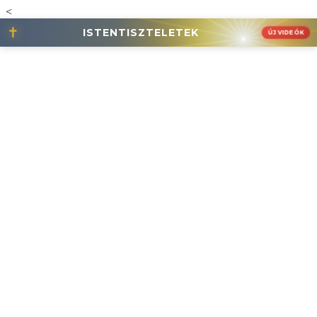
<
✝
ISTENTISZTELETEK
ÚJ VIDEÓK