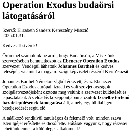
Operation Exodus budaörsi
látogatásáról
Szerző: Elizabeth Sanders Keresztény Misszió
2025.01.31.
Kedves Testvérek!
Örömmel számolunk be arról, hogy Budaörsön, a Missziónk
szervezésében bemutatkozott az
Ebenezer Operation Exodus
szervezet. Vendégül láthattuk
Johannes Barthelt
és kedves
feleségét, valamint a magyarországi képviselet részéről
Kiss Zsuzsit
.
Johannes Barthel Németországból érkezett, és az Ebenezer
Operation Exodus európai, izraeli és volt szovjet országok
szolgálatvezetőjeként osztotta meg velünk a szervezet küldetését és
tapasztalatait. Az előadás középpontjában a
zsidók Izraelbe történő
hazatelepülésének támogatása
állt, amely egy bibliai ígéret
beteljesedését segíti elő.
A találkozó rendkívül tanulságos és felemelő volt, minden szava
Isten Igéjét erősítette és dicsőítette. Hálásak vagyunk, hogy részesei
lehettünk ennek a különleges alkalomnak!