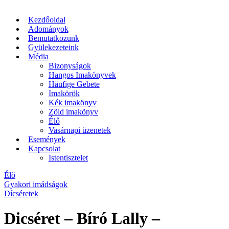
Kezdőoldal
Adományok
Bemutatkozunk
Gyülekezeteink
Média
Bizonyságok
Hangos Imakönyvek
Häufige Gebete
Imakörök
Kék imakönyv
Zöld imakönyv
Élő
Vasárnapi üzenetek
Események
Kapcsolat
Istentisztelet
Élő
Gyakori imádságok
Dícséretek
Dicséret – Bíró Lally –