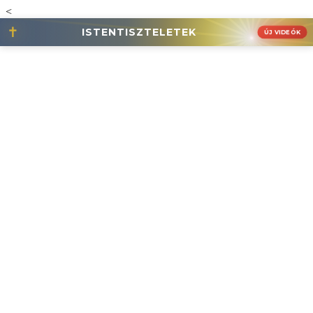
<
✝
ISTENTISZTELETEK
ÚJ VIDEÓK