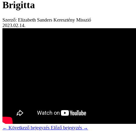
Brigitta
Szerző: Elizabeth Sanders Keresztény Misszió
2023.02.14.
←
Következő bejegyzés
Előző bejegyzés
→