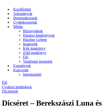
Kezdőoldal
Adományok
Bemutatkozunk
Gyülekezeteink
Média
Bizonyságok
Hangos Imakönyvek
Häufige Gebete
Imakörök
Kék imakönyv
Zöld imakönyv
Élő
Vasárnapi üzenetek
Események
Kapcsolat
Istentisztelet
Élő
Gyakori imádságok
Dícséretek
Dicséret – Berekszászi Luna és