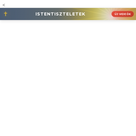
<
✝
ISTENTISZTELETEK
ÚJ VIDEÓK