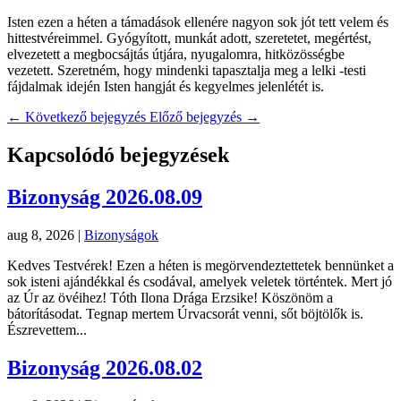
Isten ezen a héten a támadások ellenére nagyon sok jót tett velem és
hittestvéreimmel. Gyógyított, munkát adott, szeretetet, megértést,
elvezetett a megbocsájtás útjára, nyugalomra, hitközösségbe
vezetett. Szeretném, hogy mindenki tapasztalja meg a lelki -testi
fájdalmak idején Isten hangját és kegyelmes jelenlétét is.
←
Következő bejegyzés
Előző bejegyzés
→
Kapcsolódó bejegyzések
Bizonyság 2026.08.09
aug 8, 2026
|
Bizonyságok
Kedves Testvérek! Ezen a héten is megörvendeztettetek bennünket a
sok isteni ajándékkal és csodával, amelyek veletek történtek. Mert jó
az Úr az övéihez! Tóth Ilona Drága Erzsike! Köszönöm a
bátorításodat. Tegnap mertem Úrvacsorát venni, sőt böjtölők is.
Észrevettem...
Bizonyság 2026.08.02