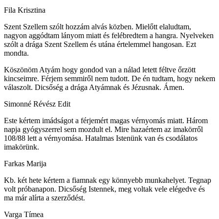
Fila Krisztina
Szent Szellem szólt hozzám alvás közben. Mielőtt elaludtam,
nagyon aggódtam lányom miatt és felébredtem a hangra. Nyelveken
szólt a drága Szent Szellem és utána értelemmel hangosan. Ezt
mondta.
Köszönöm Atyám hogy gondod van a nálad letett féltve őrzött
kincseimre. Férjem semmiről nem tudott. De én tudtam, hogy nekem
válaszolt. Dicsőség a drága Atyámnak és Jézusnak. Ámen.
Simonné Révész Edit
Este kértem imádságot a férjemért magas vérnyomás miatt. Három
napja gyógyszerrel sem mozdult el. Mire hazaértem az imakörről
108/88 lett a vérnyomása. Hatalmas Istenünk van és csodálatos
imakörünk.
Farkas Marija
Kb. két hete kértem a fiamnak egy könnyebb munkahelyet. Tegnap
volt próbanapon. Dicsőség Istennek, meg voltak vele elégedve és
ma már alírta a szerződést.
Varga Tímea