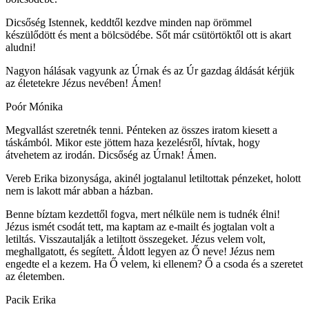
Dicsőség Istennek, keddtől kezdve minden nap örömmel
készülődött és ment a bölcsödébe. Sőt már csütörtöktől ott is akart
aludni!
Nagyon hálásak vagyunk az Úrnak és az Úr gazdag áldását kérjük
az életetekre Jézus nevében! Ámen!
Poór Mónika
Megvallást szeretnék tenni. Pénteken az összes iratom kiesett a
táskámból. Mikor este jöttem haza kezelésről, hívtak, hogy
átvehetem az irodán. Dicsőség az Úrnak! Ámen.
Vereb Erika bizonysága, akinél jogtalanul letiltottak pénzeket, holott
nem is lakott már abban a házban.
Benne bíztam kezdettől fogva, mert nélküle nem is tudnék élni!
Jézus ismét csodát tett, ma kaptam az e-mailt és jogtalan volt a
letiltás. Visszautalják a letiltott összegeket. Jézus velem volt,
meghallgatott, és segített. Áldott legyen az Ő neve! Jézus nem
engedte el a kezem. Ha Ő velem, ki ellenem? Ő a csoda és a szeretet
az életemben.
Pacik Erika