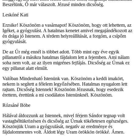
Beszélünk, Ő már válaszolt. Jézusé minden dicsőség.
Leskóné Kati
Erzsike! Köszönöm a vasárnapot! Köszönöm, hogy ott lehettem, az
Igéket, a gyógyulást. A hatalmas kenetet amivel megajándékozott az
én drága jó Istenem. A térdem helyreállítását, a forgóm, a csípőm
gyógyulását.
De az Úr még ennél is többet adott. Több mint egy éve egyik
pillanatról a másikra hatalmas fájdalom lett a fejemben. Ami nálam
soha nem volt, az az ilyen migrénes fejfájás. Dicsőség az Úrnak ez
egy pillanat alatt elmúlt.
Valóban Mindenható Istenünk van. Köszönöm a keddi imakört,
nekem is segített a félelem legyőzésében. Hatalmas nyugalom lett
rajtam. Dicsőség Istennek! Köszönöm Jézusnak, hogy esedezik
érettem, érettünk a mi csodálatos Istenünknél. Köszönöm.
Rózsáné Böbe
Hálával áldozzunk az Istennek, mivel férjem Sándor tegnap volt
vastagbéltükrözésen és dicsőség az Úrnak tökéletesen egészséges.
Köszönjük Uram a gyógyulását, negatív az eredménye és
fájdalommentes volt. Áldott légy Uram örökkön örökké. Ámen.