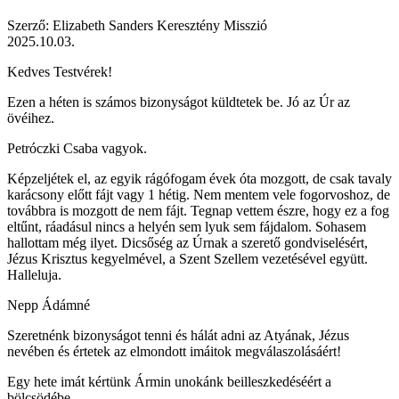
Szerző: Elizabeth Sanders Keresztény Misszió
2025.10.03.
Kedves Testvérek!
Ezen a héten is számos bizonyságot küldtetek be. Jó az Úr az
övéihez.
Petróczki Csaba vagyok.
Képzeljétek el, az egyik rágófogam évek óta mozgott, de csak tavaly
karácsony előtt fájt vagy 1 hétig. Nem mentem vele fogorvoshoz, de
továbbra is mozgott de nem fájt. Tegnap vettem észre, hogy ez a fog
eltűnt, ráadásul nincs a helyén sem lyuk sem fájdalom. Sohasem
hallottam még ilyet. Dicsőség az Úrnak a szerető gondviselésért,
Jézus Krisztus kegyelmével, a Szent Szellem vezetésével együtt.
Halleluja.
Nepp Ádámné
Szeretnénk bizonyságot tenni és hálát adni az Atyának, Jézus
nevében és értetek az elmondott imáitok megválaszolásáért!
Egy hete imát kértünk Ármin unokánk beilleszkedéséért a
bölcsödébe.