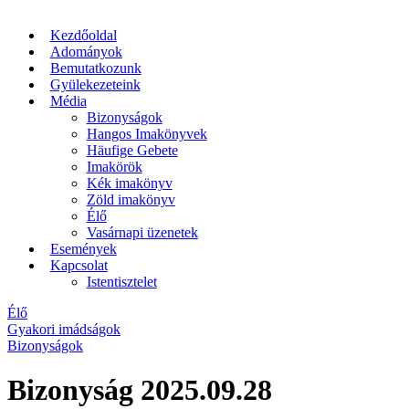
Kezdőoldal
Adományok
Bemutatkozunk
Gyülekezeteink
Média
Bizonyságok
Hangos Imakönyvek
Häufige Gebete
Imakörök
Kék imakönyv
Zöld imakönyv
Élő
Vasárnapi üzenetek
Események
Kapcsolat
Istentisztelet
Élő
Gyakori imádságok
Bizonyságok
Bizonyság 2025.09.28