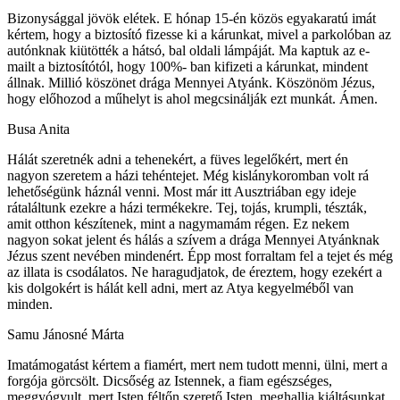
Bizonysággal jövök elétek. E hónap 15-én közös egyakaratú imát
kértem, hogy a biztosító fizesse ki a kárunkat, mivel a parkolóban az
autónknak kiütötték a hátsó, bal oldali lámpáját. Ma kaptuk az e-
mailt a biztosítótól, hogy 100%- ban kifizeti a kárunkat, mindent
állnak. Millió köszönet drága Mennyei Atyánk. Köszönöm Jézus,
hogy előhozod a műhelyt is ahol megcsinálják ezt munkát. Ámen.
Busa Anita
Hálát szeretnék adni a tehenekért, a füves legelőkért, mert én
nagyon szeretem a házi tehéntejet. Még kislánykoromban volt rá
lehetőségünk háznál venni. Most már itt Ausztriában egy ideje
rátaláltunk ezekre a házi termékekre. Tej, tojás, krumpli, tészták,
amit otthon készítenek, mint a nagymamám régen. Ez nekem
nagyon sokat jelent és hálás a szívem a drága Mennyei Atyánknak
Jézus szent nevében mindenért. Épp most forraltam fel a tejet és még
az illata is csodálatos. Ne haragudjatok, de éreztem, hogy ezekért a
kis dolgokért is hálát kell adni, mert az Atya kegyelméből van
minden.
Samu Jánosné Márta
Imatámogatást kértem a fiamért, mert nem tudott menni, ülni, mert a
forgója görcsölt. Dicsőség az Istennek, a fiam egészséges,
meggyógyult, mert Isten féltőn szerető Isten, meghallja kiáltásunkat.