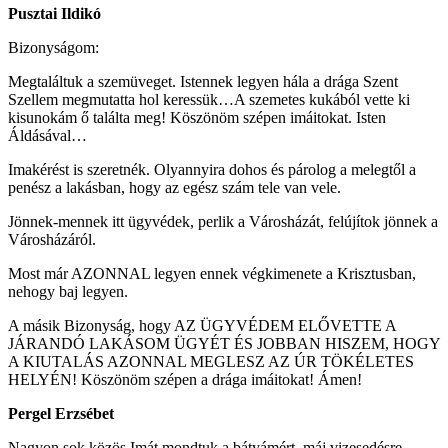
Pusztai Ildikó
Bizonyságom:
Megtaláltuk a szemüveget. Istennek legyen hála a drága Szent
Szellem megmutatta hol keressük…A szemetes kukából vette ki
kisunokám ő találta meg! Köszönöm szépen imáitokat. Isten
Áldásával…
Imakérést is szeretnék. Olyannyira dohos és párolog a melegtől a
penész a lakásban, hogy az egész szám tele van vele.
Jönnek-mennek itt ügyvédek, perlik a Városházát, felújítok jönnek a
Városházáról.
Most már AZONNAL legyen ennek végkimenete a Krisztusban,
nehogy baj legyen.
A másik Bizonyság, hogy AZ ÜGYVÉDEM ELŐVETTE A
JÁRANDÓ LAKÁSOM ÜGYÉT ÉS JOBBAN HISZEM, HOGY
A KIUTALÁS AZONNAL MEGLESZ AZ ÚR TÖKÉLETES
HELYÉN! Köszönöm szépen a drága imáitokat! Ámen!
Pergel Erzsébet
Nagyon sok közös Imát mondtuk a bátyámért, máj vizesedésre.