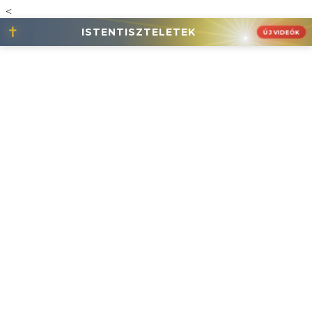
<
✝
ISTENTISZTELETEK
ÚJ VIDEÓK