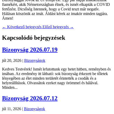
fiamékért, akik Németországban élnek, és ismét elkapták a COVID
fertőzést. Dicsőség Istennek, hogy a Covid teszt már negatív.
Hálásan köszönik az imát. Áldást kérek az imakör minden tagjára.
Ámen!
←
Következő bejegyzés
Előző bejegyzés
→
Kapcsolódó bejegyzések
Bizonyság 2026.07.19
júl 20, 2026
|
Bizonyságok
Kedves Testvérek! Ismét lefutottunk egy hetet hitben, reményben és
imában. Az eredmény itt látható: sok bizonyság érkezett be tőletek
lényegében az élet minden területét érintették a csodák és a
helyreállítások. Olvassátok ezeket nagy örömmel és hálával.
Minden...
Bizonyság 2026.07.12
júl 11, 2026
|
Bizonyságok