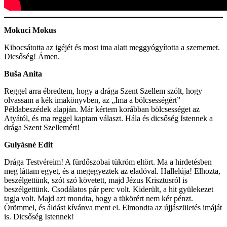
Mokuci Mokus
Kibocsátotta az igéjét és most ima alatt meggyógyította a szememet.
Dicsőség! Ámen.
Buša Anita
Reggel arra ébredtem, hogy a drága Szent Szellem szólt, hogy
olvassam a kék imakönyvben, az „Ima a bölcsességért”
Példabeszédek alapján. Már kértem korábban bölcsességet az
Atyától, és ma reggel kaptam választ. Hála és dicsőség Istennek a
drága Szent Szellemért!
Gulyásné Edit
Drága Testvéreim! A fürdőszobai tükröm eltört. Ma a hirdetésben
meg láttam egyet, és a megegyeztek az eladóval. Hallelúja! Elhozta,
beszélgettünk, szót szó követett, majd Jézus Krisztusról is
beszélgettünk. Csodálatos pár perc volt. Kiderült, a hit gyülekezet
tagja volt. Majd azt mondta, hogy a tükörért nem kér pénzt.
Örömmel, és áldást kívánva ment el. Elmondta az újjászületés imáját
is. Dicsőség Istennek!