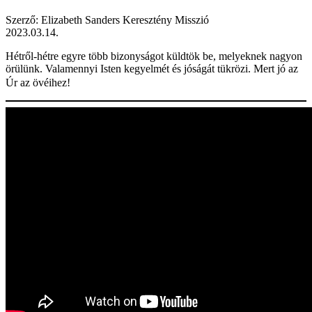
Szerző: Elizabeth Sanders Keresztény Misszió
2023.03.14.
Hétről-hétre egyre több bizonyságot küldtök be, melyeknek nagyon
örülünk. Valamennyi Isten kegyelmét és jóságát tükrözi. Mert jó az
Úr az övéihez!