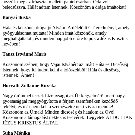
nézzük meg az íróasztal melletti papírkosárban. Oda volt
belecsúszva. Hálát adtam Istennek. Köszönöm a drága imáitokat!
Bányai Iluska
Hála és köszönet drága jó Atyám! A délelőtti CT eredményt, amely
gyógyulásomat mutatta! Minden imát köszönők, amely
meghallgattatott, és minden nap jobb erőre kapok a Jézus Krisztus
nevében!
Tausz Istvánné Maris
Köszönöm szépen, hogy Vajai Istvánért az imát! Hála és Dicsőség
Istennek, hogy fel tudott kelni a tolószékből! Hála és dicsőség
istennek! Ámen!
Horváth Zoltánné Rózsika
Nagy örömmel teszek bizonyságot az Úr kegyelméről mert nagy
gyorsasággal meggyógyította a férjem szemfenéken kezdődő
fekélyt, és már nem kell a szemészetre neki vissza mennie!
Köszönöm az Úrnak! Minden dicsőség és hatalom az Övé!
Köszönöm a támogatást nektek is testvérek! Legyetek ÁLDOTTAK
JÉZUS KRISZTUS ÁLTAL!
Suha Mónika