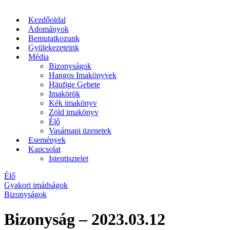
Kezdőoldal
Adományok
Bemutatkozunk
Gyülekezeteink
Média
Bizonyságok
Hangos Imakönyvek
Häufige Gebete
Imakörök
Kék imakönyv
Zöld imakönyv
Élő
Vasárnapi üzenetek
Események
Kapcsolat
Istentisztelet
Élő
Gyakori imádságok
Bizonyságok
Bizonyság – 2023.03.12