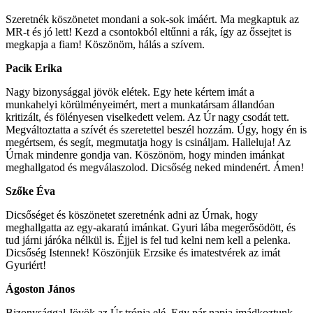
Szeretnék köszönetet mondani a sok-sok imáért. Ma megkaptuk az
MR-t és jó lett! Kezd a csontokból eltűnni a rák, így az őssejtet is
megkapja a fiam! Köszönöm, hálás a szívem.
Pacik Erika
Nagy bizonysággal jövök elétek. Egy hete kértem imát a
munkahelyi körülményeimért, mert a munkatársam állandóan
kritizált, és fölényesen viselkedett velem. Az Úr nagy csodát tett.
Megváltoztatta a szívét és szeretettel beszél hozzám. Úgy, hogy én is
megértsem, és segít, megmutatja hogy is csináljam. Halleluja! Az
Úrnak mindenre gondja van. Köszönöm, hogy minden imánkat
meghallgatod és megválaszolod. Dicsőség neked mindenért. Ámen!
Szőke Éva
Dicsőséget és köszönetet szeretnénk adni az Úrnak, hogy
meghallgatta az egy-akaratú imánkat. Gyuri lába megerősödött, és
tud járni járóka nélkül is. Éjjel is fel tud kelni nem kell a pelenka.
Dicsőség Istennek! Köszönjük Erzsike és imatestvérek az imát
Gyuriért!
Ágoston János
Bizonysággal Jövök az Úr trónja elé. Egy pár napja imádkoztunk