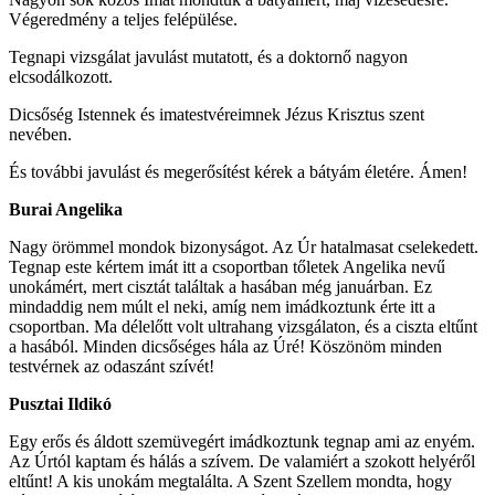
Végeredmény a teljes felépülése.
Tegnapi vizsgálat javulást mutatott, és a doktornő nagyon
elcsodálkozott.
Dicsőség Istennek és imatestvéreimnek Jézus Krisztus szent
nevében.
És további javulást és megerősítést kérek a bátyám életére. Ámen!
Burai Angelika
Nagy örömmel mondok bizonyságot. Az Úr hatalmasat cselekedett.
Tegnap este kértem imát itt a csoportban tőletek Angelika nevű
unokámért, mert cisztát találtak a hasában még januárban. Ez
mindaddig nem múlt el neki, amíg nem imádkoztunk érte itt a
csoportban. Ma délelőtt volt ultrahang vizsgálaton, és a ciszta eltűnt
a hasából. Minden dicsőséges hála az Úré! Köszönöm minden
testvérnek az odaszánt szívét!
Pusztai Ildikó
Egy erős és áldott szemüvegért imádkoztunk tegnap ami az enyém.
Az Úrtól kaptam és hálás a szívem. De valamiért a szokott helyéről
eltűnt! A kis unokám megtalálta. A Szent Szellem mondta, hogy